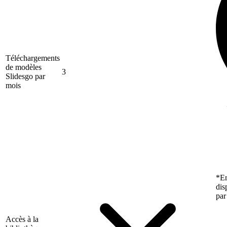
Téléchargements
de modèles
3
Slidesgo par
mois
*En
dis
par
Accès à la