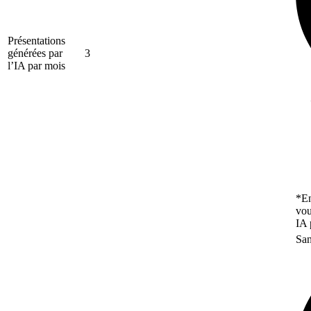
Présentations
générées par
3
l’IA par mois
*En
vou
IA 
San