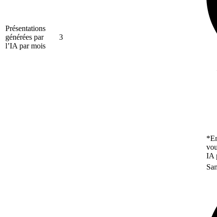
Présentations
générées par
3
l’IA par mois
*En
vou
IA 
San