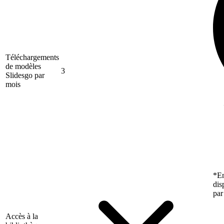
Téléchargements
de modèles
3
Slidesgo par
mois
*En
dis
par
Accès à la