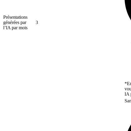
Présentations
générées par
3
l’IA par mois
*En
vou
IA 
San