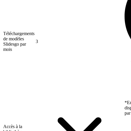
Téléchargements
de modèles
3
Slidesgo par
mois
*En
dis
par
Accès à la