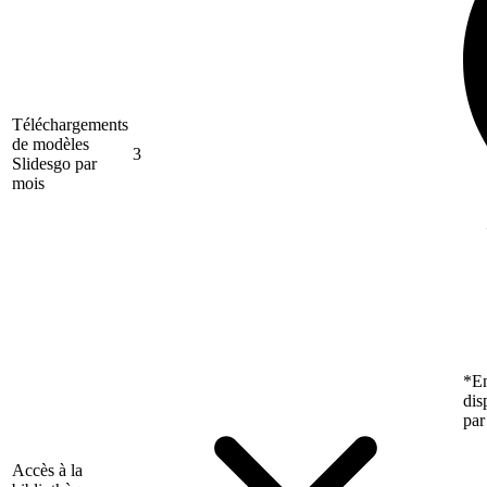
Téléchargements
de modèles
3
Slidesgo par
mois
*En
dis
par
Accès à la