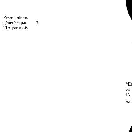
Présentations
générées par
3
l’IA par mois
*En
vou
IA 
San