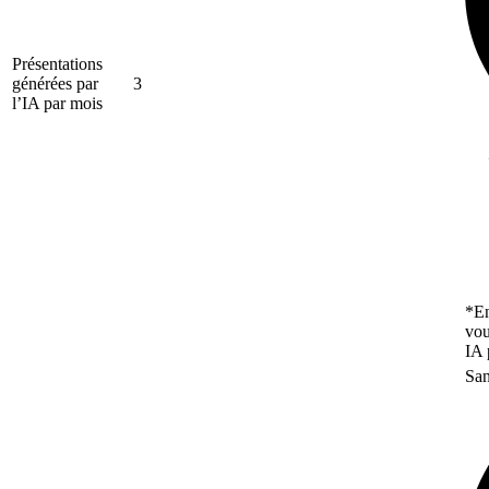
Présentations
générées par
3
l’IA par mois
*En
vou
IA 
San