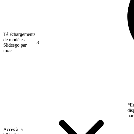
Téléchargements
de modèles
3
Slidesgo par
mois
*En
dis
par
Accès à la