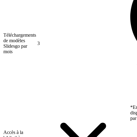
Téléchargements
de modèles
3
Slidesgo par
mois
*En
dis
par
Accès à la