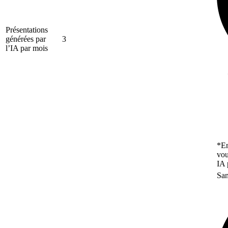
Présentations
générées par
3
l’IA par mois
*En
vou
IA 
San