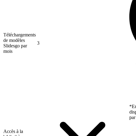
Téléchargements
de modèles
3
Slidesgo par
mois
*En
dis
par
Accès à la