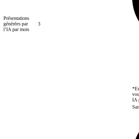
Présentations
générées par
3
l’IA par mois
*En
vou
IA 
San