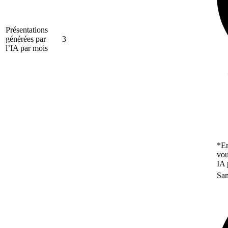
Présentations
générées par
3
l’IA par mois
*En
vou
IA 
San