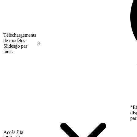
Téléchargements
de modèles
3
Slidesgo par
mois
*En
dis
par
Accès à la