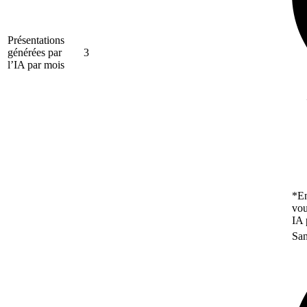
Présentations
générées par
3
l’IA par mois
*En
vou
IA 
San