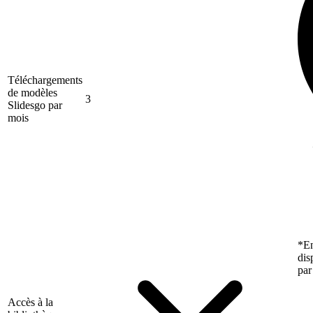
Téléchargements
de modèles
3
Slidesgo par
mois
*En
dis
par
Accès à la