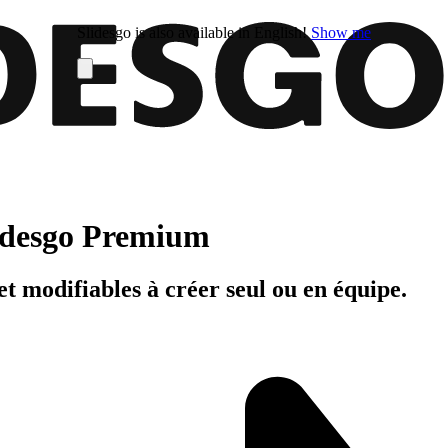
Slidesgo is also available in English!
Show me
Slidesgo Premium
t modifiables à créer seul ou en équipe.