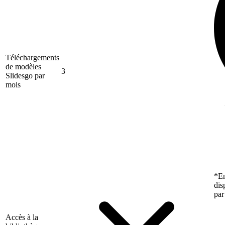
Téléchargements
de modèles
3
Slidesgo par
mois
*En
dis
par
Accès à la