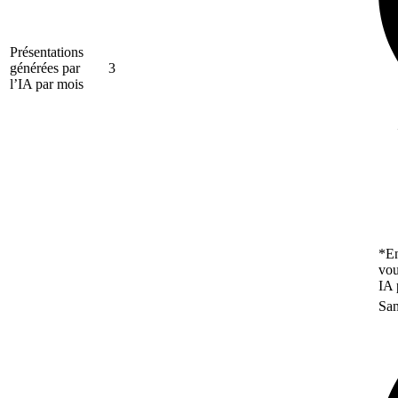
Présentations
générées par
3
l’IA par mois
*En
vou
IA 
San