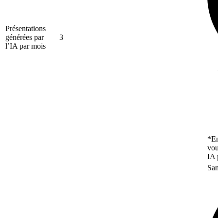
Présentations
générées par
3
l’IA par mois
*En
vou
IA 
San