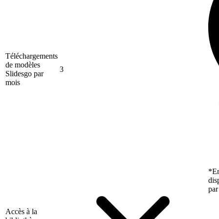
Téléchargements
de modèles
3
Slidesgo par
mois
*En
dis
par
Accès à la