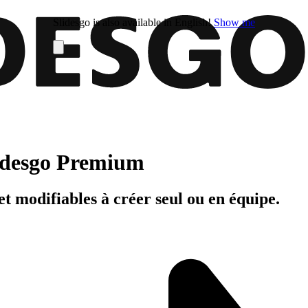
Slidesgo is also available in English!
Show me
Slidesgo Premium
t modifiables à créer seul ou en équipe.