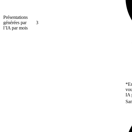
Présentations
générées par
3
l’IA par mois
*En
vou
IA 
San