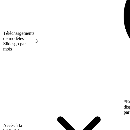
Téléchargements
de modèles
3
Slidesgo par
mois
*En
dis
par
Accès à la