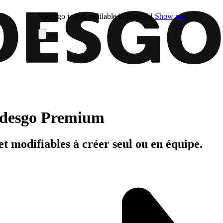
Slidesgo is also available in English!
Show me
Slidesgo Premium
t modifiables à créer seul ou en équipe.