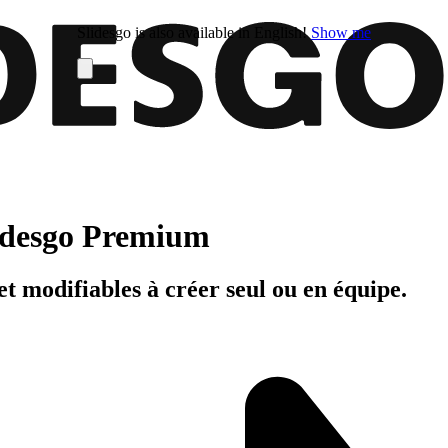
Slidesgo is also available in English!
Show me
Slidesgo Premium
t modifiables à créer seul ou en équipe.