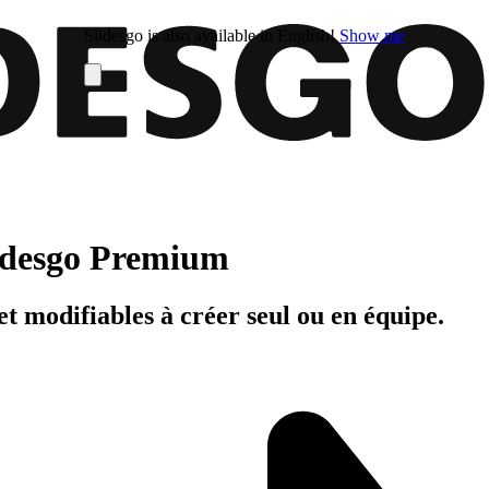
Slidesgo is also available in English!
Show me
Slidesgo Premium
t modifiables à créer seul ou en équipe.