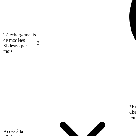
Téléchargements
de modèles
3
Slidesgo par
mois
*En
dis
par
Accès à la