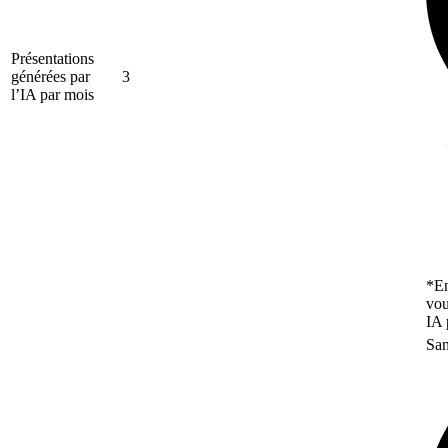
Présentations
générées par
3
l’IA par mois
*En
vou
IA 
San