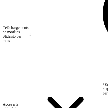
Téléchargements
de modèles
3
Slidesgo par
mois
*En
dis
par
Accès à la