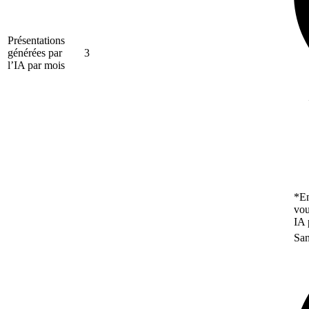
Présentations
générées par
3
l’IA par mois
*En
vou
IA 
San