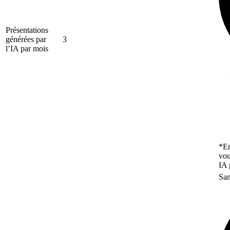
Présentations
générées par
3
l’IA par mois
*En
vou
IA 
San