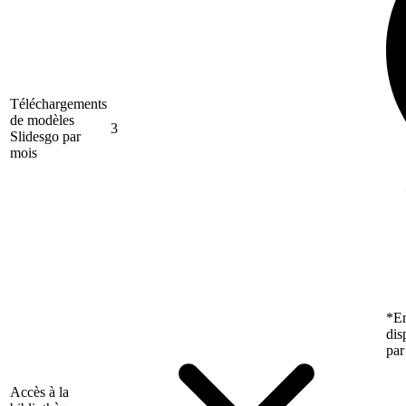
Téléchargements
de modèles
3
Slidesgo par
mois
*En
dis
par
Accès à la