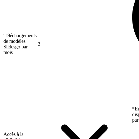
Téléchargements
de modèles
3
Slidesgo par
mois
*En
dis
par
Accès à la