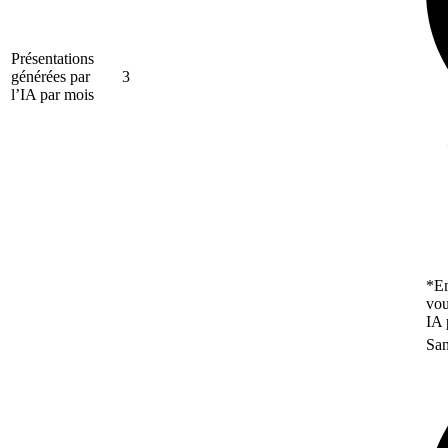
Présentations
générées par
3
l’IA par mois
*En
vou
IA 
San