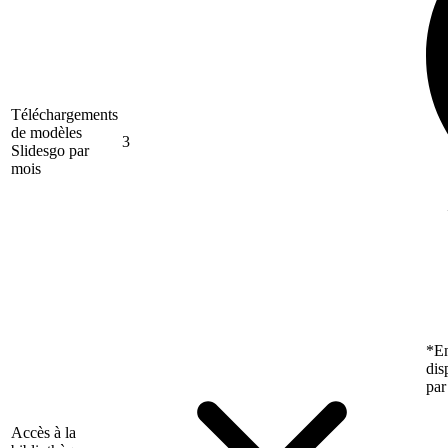
Téléchargements
de modèles
3
Slidesgo par
mois
*En
dis
par
Accès à la