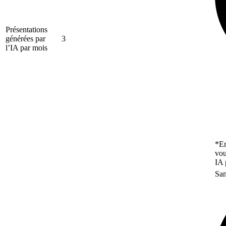
Présentations
générées par
3
l’IA par mois
*En
vou
IA 
San