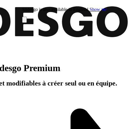
Slidesgo is also available in English!
Show me
Slidesgo Premium
t modifiables à créer seul ou en équipe.