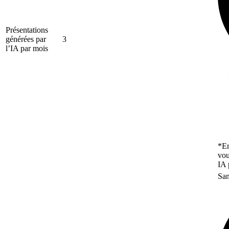
Présentations
générées par
3
l’IA par mois
*En
vou
IA 
San