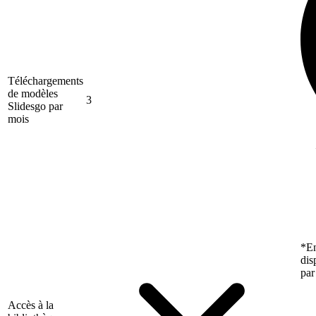
Téléchargements
de modèles
3
Slidesgo par
mois
*En
dis
par
Accès à la