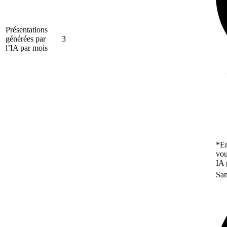
Présentations
générées par
3
l’IA par mois
*En
vou
IA 
San