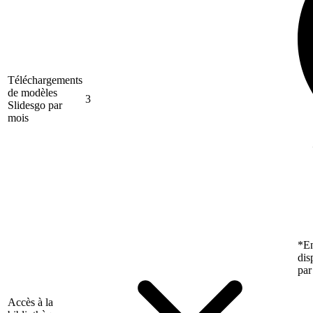
Téléchargements
de modèles
3
Slidesgo par
mois
*En
dis
par
Accès à la