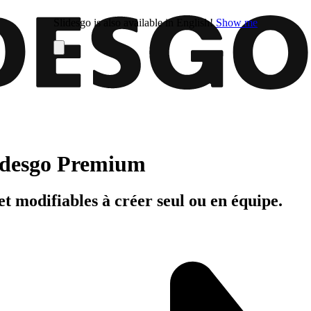
Slidesgo is also available in English!
Show me
Slidesgo Premium
t modifiables à créer seul ou en équipe.