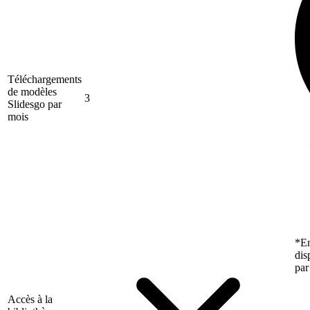
Téléchargements
de modèles
3
Slidesgo par
mois
*En
dis
par
Accès à la