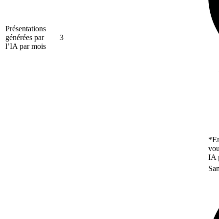
Présentations
générées par
3
l’IA par mois
*En
vou
IA 
San