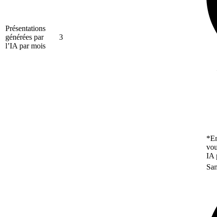
Présentations
générées par
3
l’IA par mois
*En
vou
IA 
San