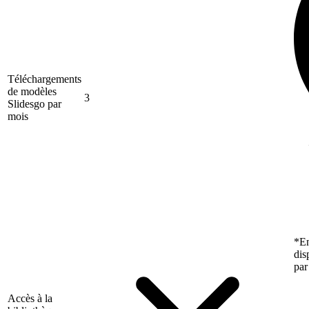
Téléchargements
de modèles
3
Slidesgo par
mois
*En
dis
par
Accès à la