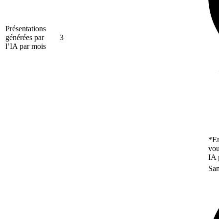
Présentations
générées par
3
l’IA par mois
*En
vou
IA 
San