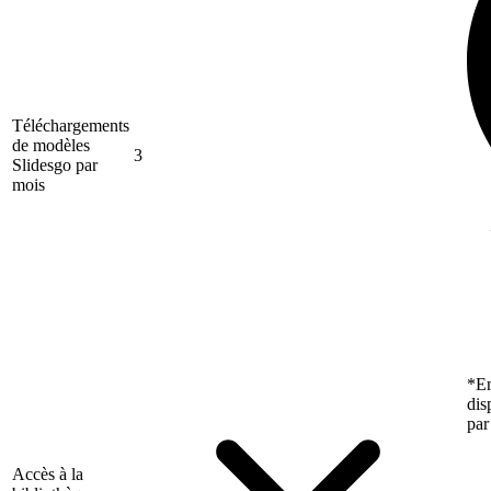
Téléchargements
de modèles
3
Slidesgo par
mois
*En
dis
par
Accès à la