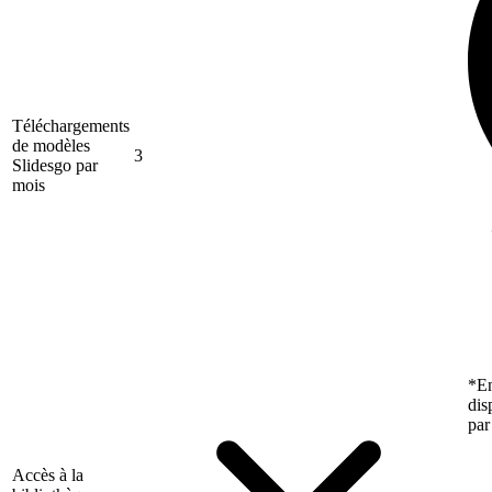
Téléchargements
de modèles
3
Slidesgo par
mois
*En
dis
par
Accès à la