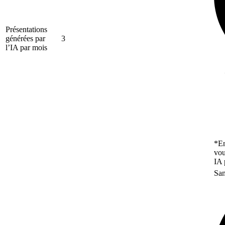
Présentations
générées par
3
l’IA par mois
*En
vou
IA 
San