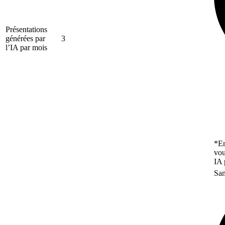
Présentations
générées par
3
l’IA par mois
*En
vou
IA 
San