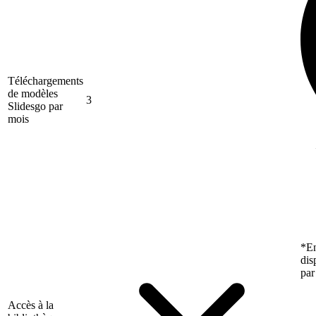
Téléchargements
de modèles
3
Slidesgo par
mois
*En
dis
par
Accès à la