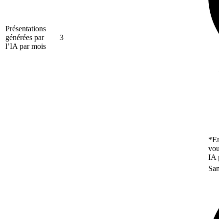
Présentations
générées par
3
l’IA par mois
*En
vou
IA 
San