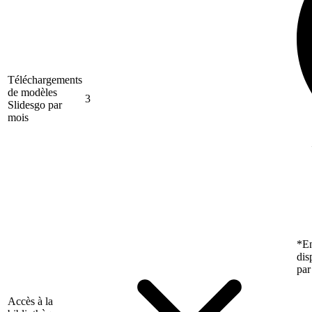
Téléchargements
de modèles
3
Slidesgo par
mois
*En
dis
par
Accès à la