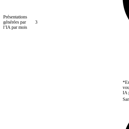
Présentations
générées par
3
l’IA par mois
*En
vou
IA 
San