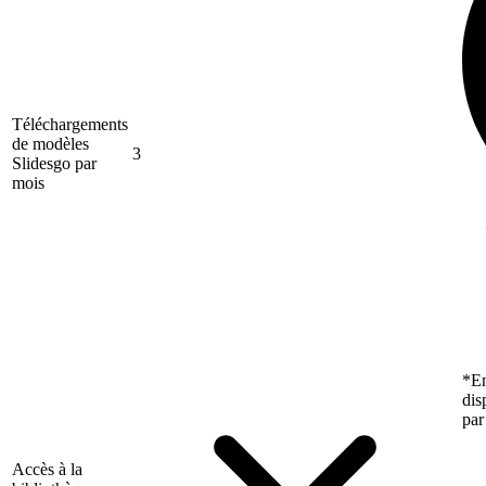
Téléchargements
de modèles
3
Slidesgo par
mois
*En
dis
par
Accès à la