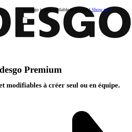
Slidesgo is also available in English!
Show me
Slidesgo Premium
t modifiables à créer seul ou en équipe.