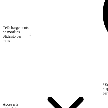
Téléchargements
de modèles
3
Slidesgo par
mois
*En
dis
par
Accès à la