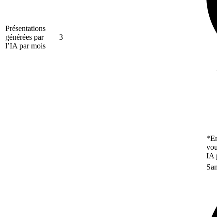
Présentations
générées par
3
l’IA par mois
*En
vou
IA 
San