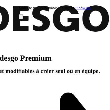
Slidesgo is also available in English!
Show me
Slidesgo Premium
t modifiables à créer seul ou en équipe.