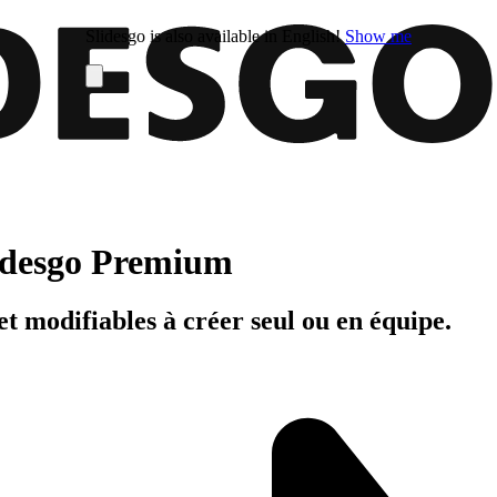
Slidesgo is also available in English!
Show me
Slidesgo Premium
t modifiables à créer seul ou en équipe.