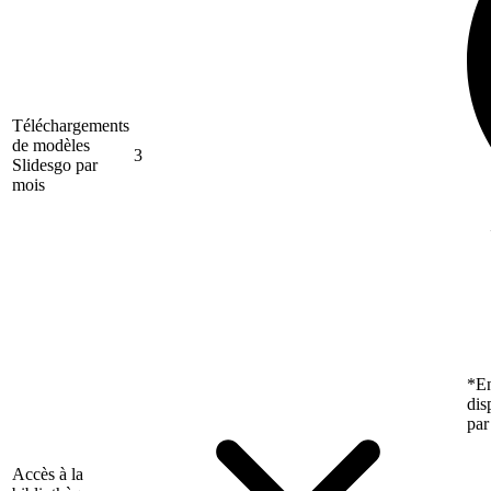
Téléchargements
de modèles
3
Slidesgo par
mois
*En
dis
par
Accès à la