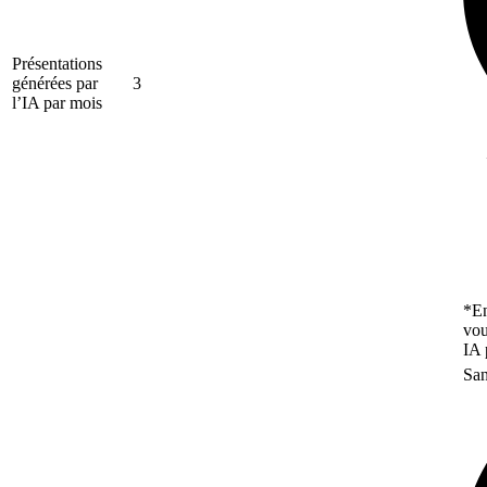
Présentations
générées par
3
l’IA par mois
*En
vou
IA 
San