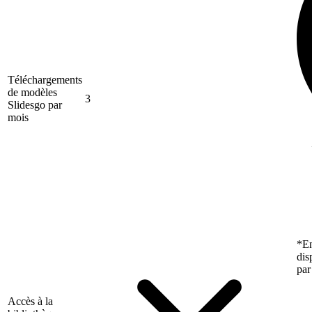
Téléchargements
de modèles
3
Slidesgo par
mois
*En
dis
par
Accès à la