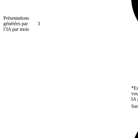
Présentations
générées par
3
l’IA par mois
*En
vou
IA 
San