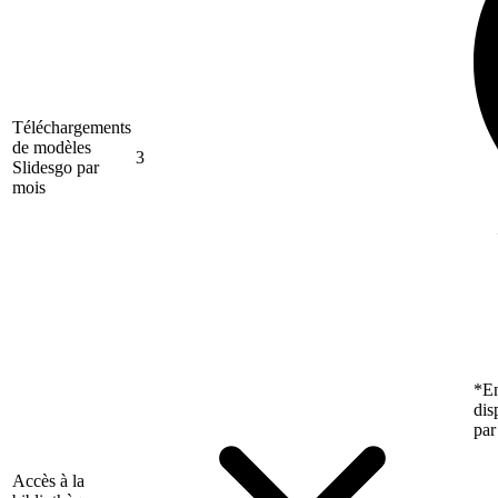
Téléchargements
de modèles
3
Slidesgo par
mois
*En
dis
par
Accès à la