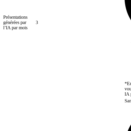
Présentations
générées par
3
l’IA par mois
*En
vou
IA 
San