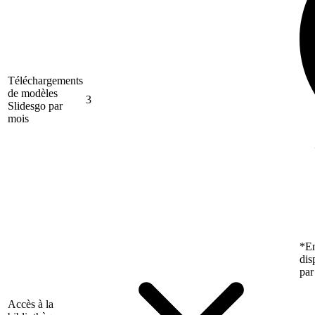
Téléchargements
de modèles
3
Slidesgo par
mois
*En
dis
par
Accès à la