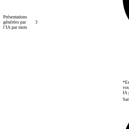
Présentations
générées par
3
l’IA par mois
*En
vou
IA 
San