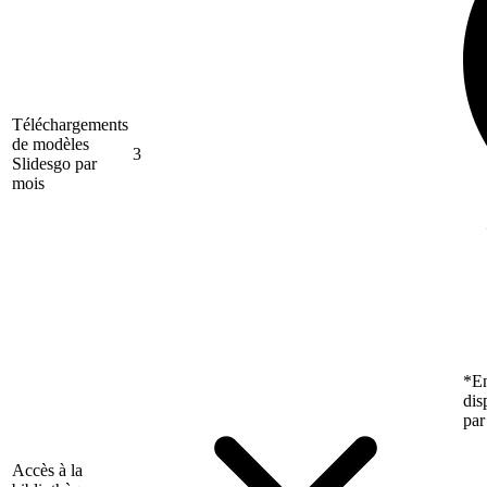
Téléchargements
de modèles
3
Slidesgo par
mois
*En
dis
par
Accès à la