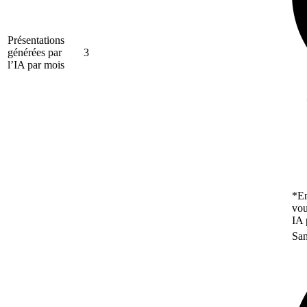
Présentations
générées par
3
l’IA par mois
*En
vou
IA 
San