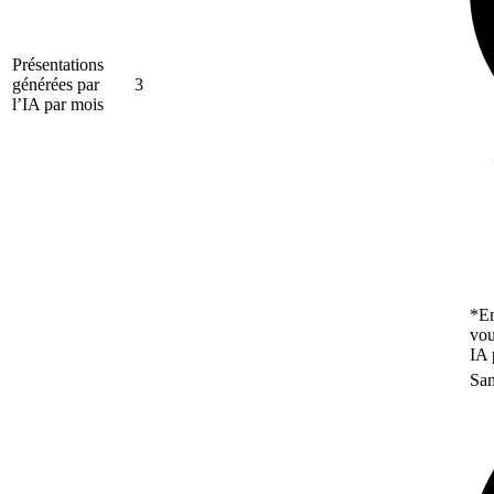
Présentations
générées par
3
l’IA par mois
*En
vou
IA 
San