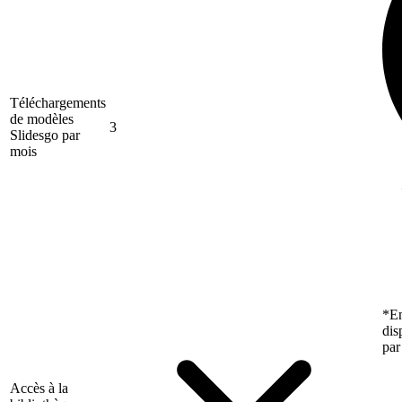
Téléchargements
de modèles
3
Slidesgo par
mois
*En
dis
par
Accès à la