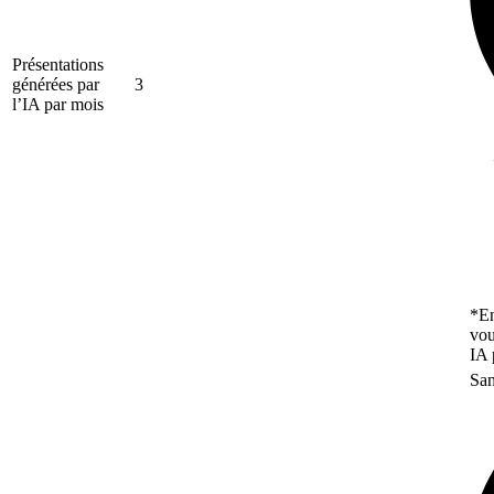
Présentations
générées par
3
l’IA par mois
*En
vou
IA 
San