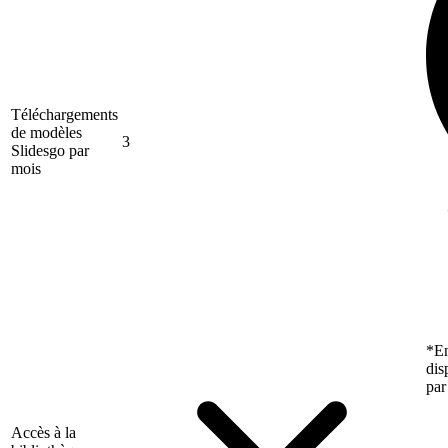
Téléchargements
de modèles
3
Slidesgo par
mois
*En
dis
par
Accès à la