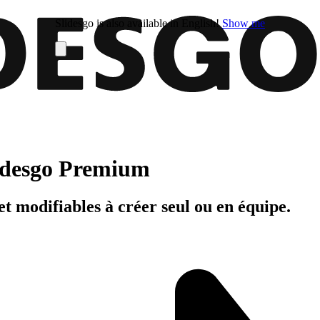
Slidesgo is also available in English!
Show me
Slidesgo Premium
t modifiables à créer seul ou en équipe.