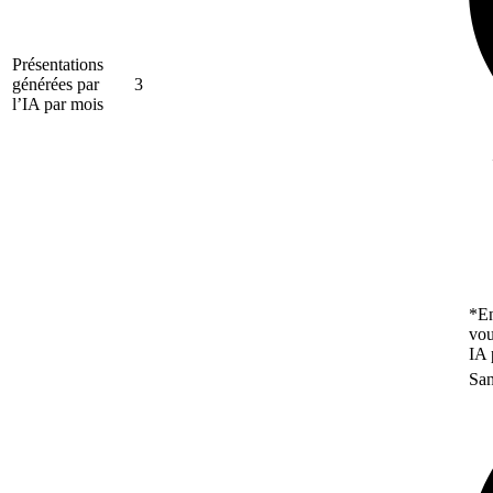
Présentations
générées par
3
l’IA par mois
*En
vou
IA 
San