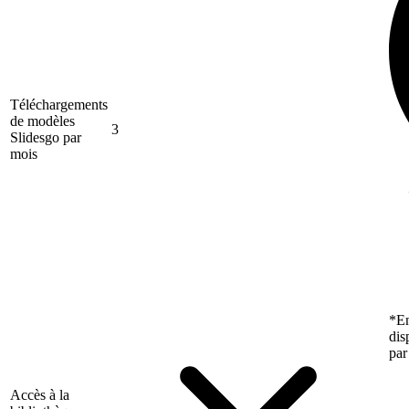
Téléchargements
de modèles
3
Slidesgo par
mois
*En
dis
par
Accès à la