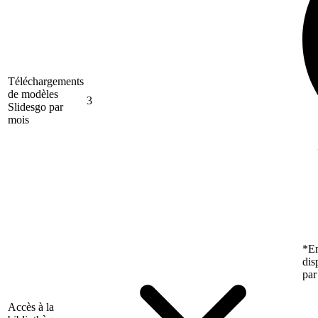
Téléchargements
de modèles
3
Slidesgo par
mois
*En
dis
par
Accès à la