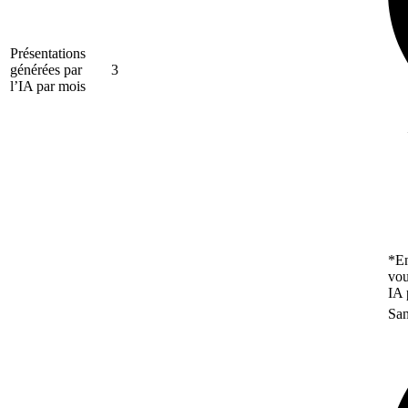
Présentations
générées par
3
l’IA par mois
*En
vou
IA 
San