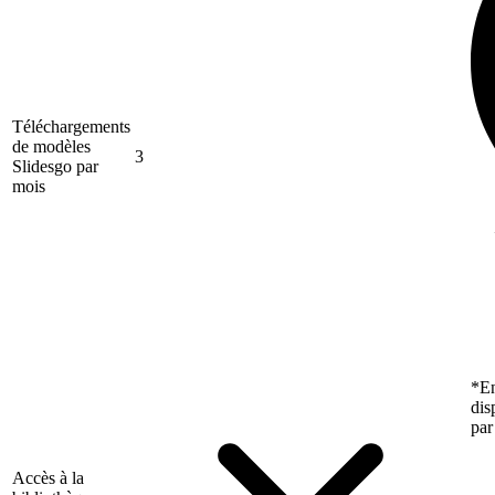
Téléchargements
de modèles
3
Slidesgo par
mois
*En
dis
par
Accès à la