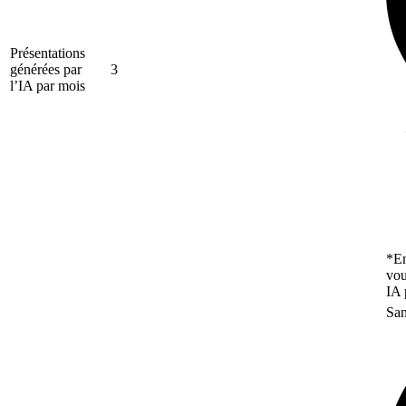
Présentations
générées par
3
l’IA par mois
*En
vou
IA 
San