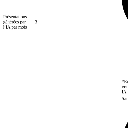
Présentations
générées par
3
l’IA par mois
*En
vou
IA 
San