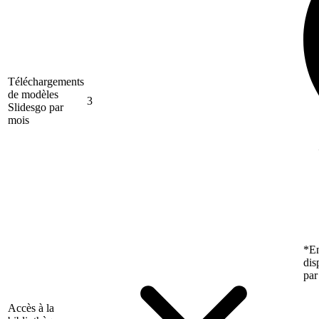
Téléchargements
de modèles
3
Slidesgo par
mois
*En
dis
par
Accès à la