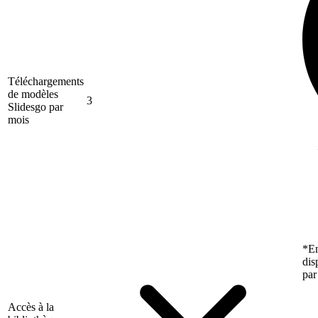
Téléchargements
de modèles
3
Slidesgo par
mois
*En
dis
par
Accès à la