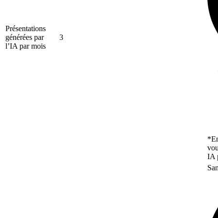
Présentations
générées par
3
l’IA par mois
*En
vou
IA 
San